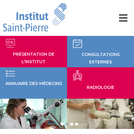
Aller
au
contenu
PRÉSENTATION DE
CONSULTATIONS
L’INSTITUT
EXTERNES
ANNUAIRE DES MÉDECINS
RADIOLOGIE