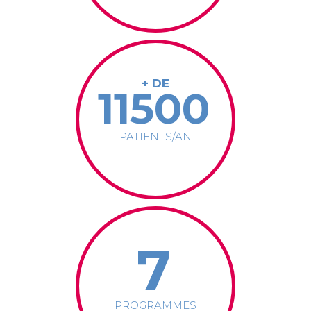
+ DE
11500
PATIENTS/AN
7
PROGRAMMES