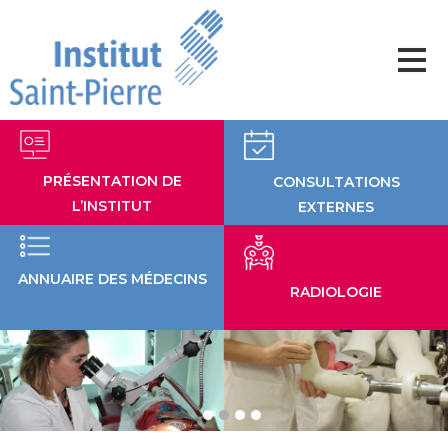
Aller
au
contenu
PRÉSENTATION DE
CONSULTATIONS
L’INSTITUT
EXTERNES
ANNUAIRE DES MÉDECINS
RADIOLOGIE