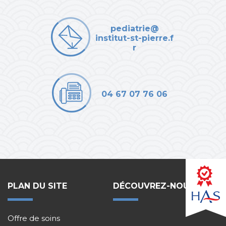
pediatrie@
institut-st-pierre.f
r
04 67 07 76 06
PLAN DU SITE
DÉCOUVREZ-NOUS !
Offre de soins