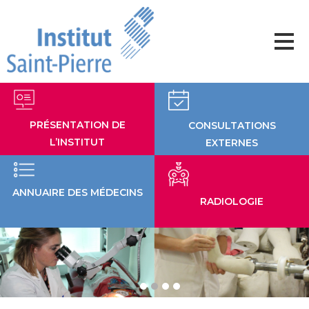
Aller
au
contenu
PRÉSENTATION DE
CONSULTATIONS
L’INSTITUT
EXTERNES
ANNUAIRE DES MÉDECINS
RADIOLOGIE