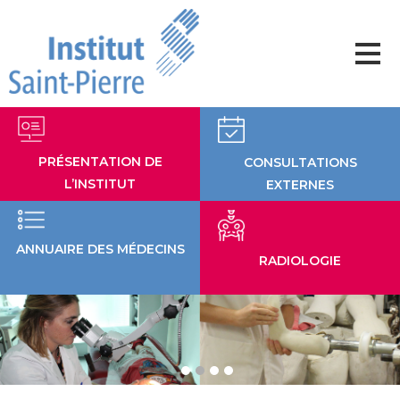
Aller
au
contenu
PRÉSENTATION DE
CONSULTATIONS
L’INSTITUT
EXTERNES
ANNUAIRE DES MÉDECINS
RADIOLOGIE