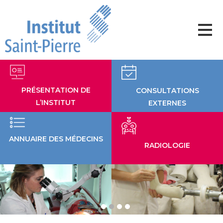
Aller
au
contenu
PRÉSENTATION DE
CONSULTATIONS
L’INSTITUT
EXTERNES
ANNUAIRE DES MÉDECINS
RADIOLOGIE