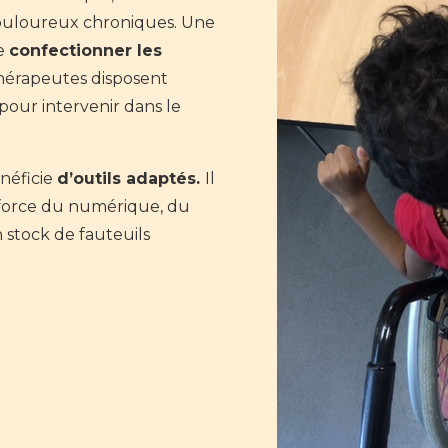
douloureux chroniques. Une
de
confectionner les
hérapeutes disposent
pour intervenir dans le
énéficie
d’outils adaptés.
Il
a force du numérique, du
 stock de fauteuils