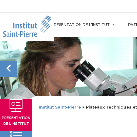
Aller
au
contenu
PRÉSENTATION DE L'INSTITUT
PAT
Institut Saint-Pierre
> Plateaux Techniques et
PRÉSENTATION
DE L’INSTITUT