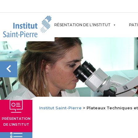
Aller
au
contenu
PRÉSENTATION DE L'INSTITUT
PAT
Institut Saint-Pierre
> Plateaux Techniques et
PRÉSENTATION
DE L’INSTITUT