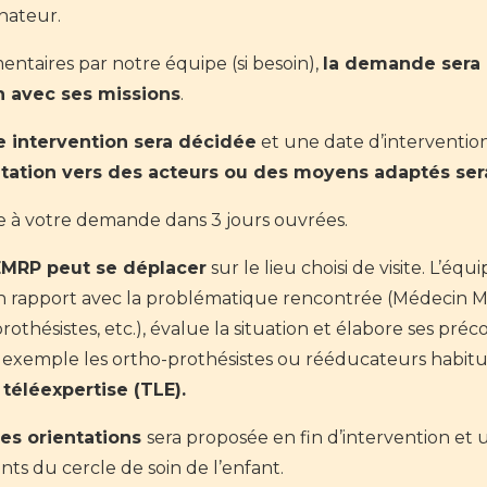
nateur.
taires par notre équipe (si besoin),
la demande sera 
n avec ses missions
.
e intervention sera décidée
et une date d’intervention
entation vers des acteurs ou des moyens adaptés se
e à votre demande dans 3 jours ouvrées.
’EMRP peut se déplacer
sur le lieu choisi de visite. L’équ
n rapport avec la problématique rencontrée (Médecin 
hésistes, etc.), évalue la situation et élabore ses préco
ar exemple les ortho-prothésistes ou rééducateurs habitue
téléexpertise (TLE).
des orientations
sera proposée en fin d’intervention e
nts du cercle de soin de l’enfant.