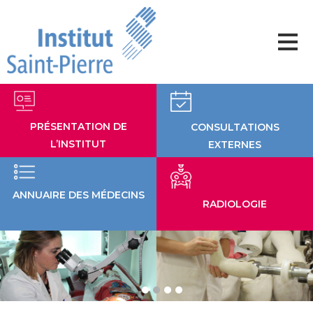
Aller
au
contenu
PRÉSENTATION DE
CONSULTATIONS
L’INSTITUT
EXTERNES
ANNUAIRE DES MÉDECINS
RADIOLOGIE