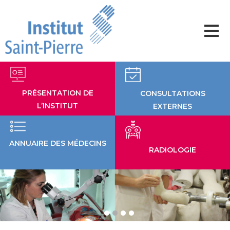
Aller
au
contenu
PRÉSENTATION DE
CONSULTATIONS
L’INSTITUT
EXTERNES
ANNUAIRE DES MÉDECINS
RADIOLOGIE