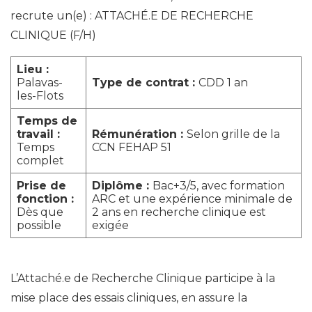
recrute un(e) : ATTACHÉ.E DE RECHERCHE
CLINIQUE (F/H)
Lieu :
Palavas-
Type de contrat :
CDD 1 an
les-Flots
Temps de
travail :
Rémunération :
Selon grille de la
Temps
CCN FEHAP 51
complet
Prise de
Diplôme :
Bac+3/5, avec formation
fonction :
ARC et une expérience minimale de
Dès que
2 ans en recherche clinique est
possible
exigée
L’Attaché.e de Recherche Clinique participe à la
mise place des essais cliniques, en assure la