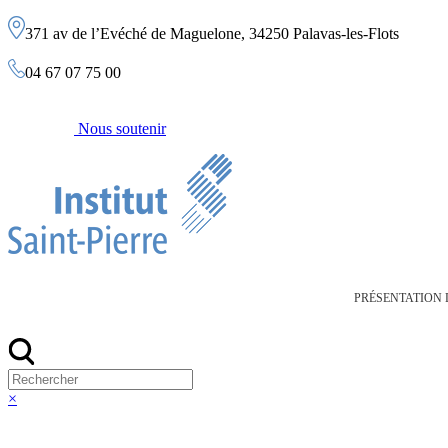
Aller
371 av de l’Evéché de Maguelone, 34250 Palavas-les-Flots
au
contenu
04 67 07 75 00
Nous soutenir
PRÉSENTATION D
Rechercher:
×