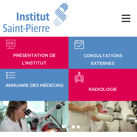
Aller
au
contenu
PRÉSENTATION DE
CONSULTATIONS
L’INSTITUT
EXTERNES
ANNUAIRE DES MÉDECINS
RADIOLOGIE