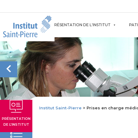
Aller
au
contenu
PRÉSENTATION DE L'INSTITUT
PAT
Institut Saint-Pierre
> Prises en charge médi
PRÉSENTATION
DE L’INSTITUT