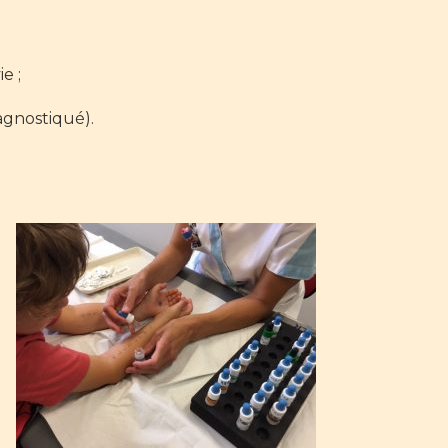
e ;
agnostiqué).